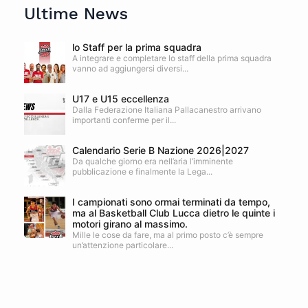
Ultime News
lo Staff per la prima squadra
A integrare e completare lo staff della prima squadra
vanno ad aggiungersi diversi...
U17 e U15 eccellenza
Dalla Federazione Italiana Pallacanestro arrivano
importanti conferme per il...
Calendario Serie B Nazione 2026|2027
Da qualche giorno era nell’aria l’imminente
pubblicazione e finalmente la Lega...
I campionati sono ormai terminati da tempo,
ma al Basketball Club Lucca dietro le quinte i
motori girano al massimo.
Mille le cose da fare, ma al primo posto c’è sempre
un’attenzione particolare...