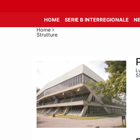
HOME
SERIE B INTERREGIONALE
N
Home
Strutture
L
5