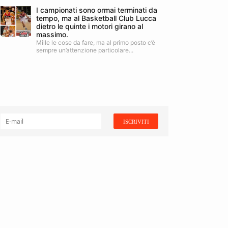
I campionati sono ormai terminati da
tempo, ma al Basketball Club Lucca
dietro le quinte i motori girano al
massimo.
Mille le cose da fare, ma al primo posto c’è
sempre un’attenzione particolare...