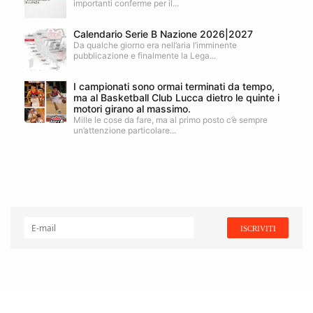
importanti conferme per il...
Calendario Serie B Nazione 2026|2027
Da qualche giorno era nell’aria l’imminente
pubblicazione e finalmente la Lega...
I campionati sono ormai terminati da tempo,
ma al Basketball Club Lucca dietro le quinte i
motori girano al massimo.
Mille le cose da fare, ma al primo posto c’è sempre
un’attenzione particolare...