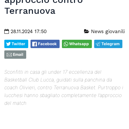
Terranuova
28.11.2024 17:50
News giovanili
Twitter
Facebook
Whatsapp
Telegram
Email
Sconfitti in casa gli under 17 eccellenza del
Basketball Club Lucca, guidati sulla panchina da
coach Olivieri, contro Terranuova Basket. Purtroppo i
lucchesi hanno sbagliato completamente l’approccio
del match