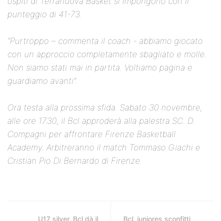
ospiti di Terranuova Basket si impongono con il
punteggio di 41-73.
“Purtroppo – commenta il coach - abbiamo giocato
con un approccio completamente sbagliato e molle.
Non siamo stati mai in partita. Voltiamo pagina e
guardiamo avanti”.
Ora testa alla prossima sfida. Sabato 30 novembre,
alle ore 17.30, il Bcl approderà alla palestra SC. D.
Compagni per affrontare Firenze Basketball
Academy. Arbitreranno il match Tommaso Giachi e
Cristian Pio Di Bernardo di Firenze.
U17 silver, Bcl dà il
Bcl, juniores sconfitti