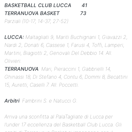
BASKETBALL CLUB LUCCA 41
TERRANUOVA BASKET 73
Parziali (10-17; 14-37; 27-52)
LUCCA:
Maltagliati 9, Mariti Buchignani 1, Giavazzi 2,
Nardi 2, Donati 6, Cassese 1, Farusi 4, Toffi, Lamperi,
Martini, Biagiotti 2, Genovali Del Debbio 14. All.
Olivieri.
TERRANUOVA
: Mari, Pieraccini 1, Gabbrielli 14,
Ghinassi 18, Di Stefano 4, Contu 6, Dommi 8, Becattini
15, Auretti, Caselli 7. All. Poccetti.
Arbitri
: Fambrini S. e Natucci G.
Arriva una sconfitta al PalaTagliate di Lucca per
l’under 17 eccellenza del Basketball Club Lucca. Gli