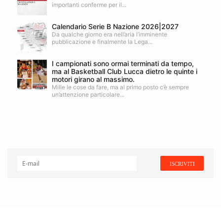
importanti conferme per il...
Calendario Serie B Nazione 2026|2027
Da qualche giorno era nell’aria l’imminente
pubblicazione e finalmente la Lega...
I campionati sono ormai terminati da tempo,
ma al Basketball Club Lucca dietro le quinte i
motori girano al massimo.
Mille le cose da fare, ma al primo posto c’è sempre
un’attenzione particolare...