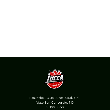
Basketball Club Lucca s.s.d. a r.l.
Viale San Concordio, 710
55100 Lucca