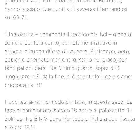
guidati sulla panchina da coach Giulio Bernabei,
hanno lasciato due punti agli avversari fermandosi
sul 66-70.
“Una partita – commenta il tecnico del Bcl – giocata
sempre punto a punto, con ottime iniziative in
attacco e buona difesa di squadra. Purtroppo, però,
abbiamo alternato momenti di stallo nel gioco, con
tanti palloni persi. Nell’ultimo quarto, sopra di 8
lunghezze a 8’ dalla fine, si è spenta la luce e siamo
precipitati a -9”.
I lucchesi avranno modo di rifarsi, in questa seconda
fase di campionato, sabato 18 aprile al palazzetto “E.
Zoli” contro B.N.V: Juve Pontedera. Palla a due fissata
alle ore 18.15.