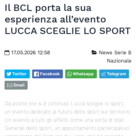
Il BCL porta la sua
esperienza all’evento
LUCCA SCEGLIE LO SPORT
17.05.2026 12:58
News Serie B
Nazionale
Twitter
Facebook
Whatsapp
Telegram
Email
Da poche ore si è concluso Lucca sceglie lo sport,
un evento dedicato al futuro dello sport sul territorio.
Un evento a tutti gli effetti come una sorta di stati
Generali dello sport, un appuntamento partecipativo