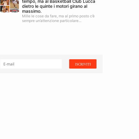
tempo, ma al Basketball Club Lucca
dietro le quinte i motori girano al
massimo.
Mille le cose da fare, ma al primo posto c’è
sempre un’attenzione particolare...