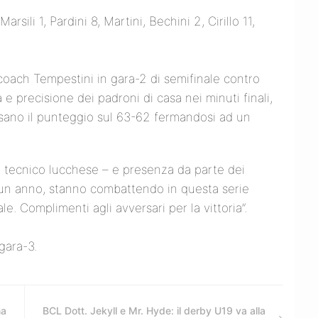
arsili 1, Pardini 8, Martini, Bechini 2, Cirillo 11,
 coach Tempestini in gara-2 di semifinale contro
 e precisione dei padroni di casa nei minuti finali,
issano il punteggio sul 63-62 fermandosi ad un
 il tecnico lucchese – e presenza da parte dei
 un anno, stanno combattendo in questa serie
le. Complimenti agli avversari per la vittoria”.
gara-3.
na
BCL Dott. Jekyll e Mr. Hyde: il derby U19 va alla