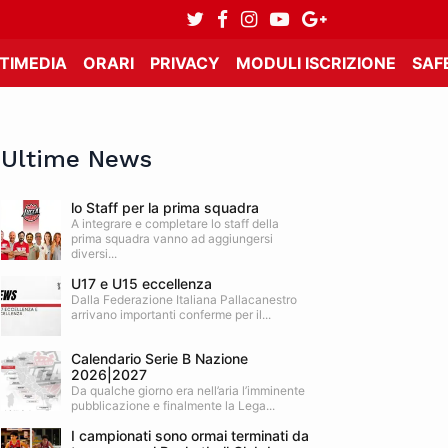
TIMEDIA
ORARI
PRIVACY
MODULI ISCRIZIONE
SAF
Ultime News
lo Staff per la prima squadra
A integrare e completare lo staff della
prima squadra vanno ad aggiungersi
diversi...
U17 e U15 eccellenza
Dalla Federazione Italiana Pallacanestro
arrivano importanti conferme per il...
Calendario Serie B Nazione
2026|2027
Da qualche giorno era nell’aria l’imminente
pubblicazione e finalmente la Lega...
I campionati sono ormai terminati da