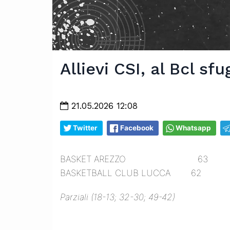
Allievi CSI, al Bcl sf
21.05.2026 12:08
Twitter
Facebook
Whatsapp
BASKET AREZZO 63
BASKETBALL CLUB LUCCA 62
Parziali (18-13; 32-30; 49-42)