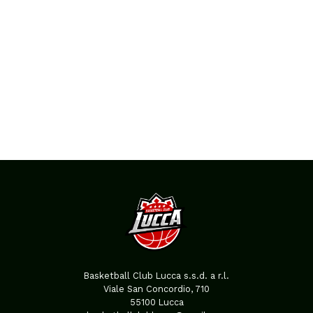
Basketball Club Lucca s.s.d. a r.l.
Viale San Concordio, 710
55100 Lucca