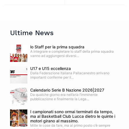
Ultime News
lo Staff per la prima squadra
A integrare e completare lo staff della prima squadra
vanno ad aggiungersi diversi...
U17 e U15 eccellenza
Dalla Federazione Italiana Pallacanestro arrivano
importanti conferme per il...
Calendario Serie B Nazione 2026|2027
Da qualche giorno era nell’aria l’imminente
pubblicazione e finalmente la Lega...
I campionati sono ormai terminati da tempo,
ma al Basketball Club Lucca dietro le quinte i
motori girano al massimo.
Mille le cose da fare, ma al primo posto c’è sempre