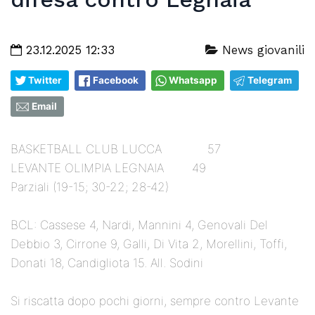
23.12.2025 12:33
News giovanili
Twitter
Facebook
Whatsapp
Telegram
Email
BASKETBALL CLUB LUCCA 57
LEVANTE OLIMPIA LEGNAIA 49
Parziali (19-15; 30-22; 28-42)
BCL: Cassese 4, Nardi, Mannini 4, Genovali Del
Debbio 3, Cirrone 9, Galli, Di Vita 2, Morellini, Toffi,
Donati 18, Candigliota 15. All. Sodini
Si riscatta dopo pochi giorni, sempre contro Levante