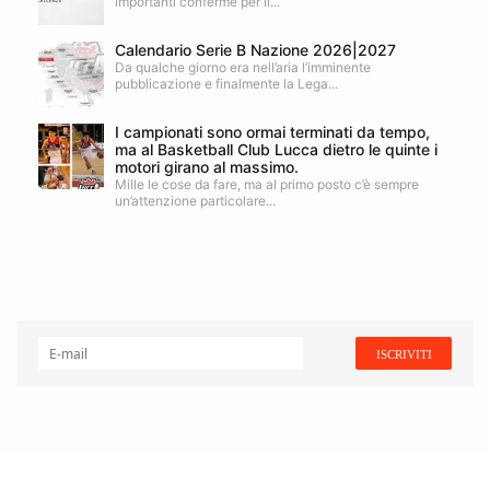
importanti conferme per il...
Calendario Serie B Nazione 2026|2027
Da qualche giorno era nell’aria l’imminente
pubblicazione e finalmente la Lega...
I campionati sono ormai terminati da tempo,
ma al Basketball Club Lucca dietro le quinte i
motori girano al massimo.
Mille le cose da fare, ma al primo posto c’è sempre
un’attenzione particolare...