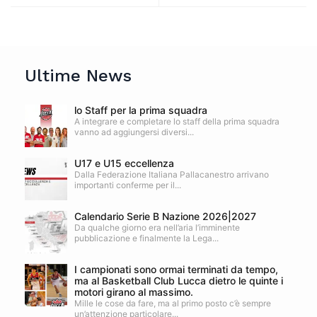
Ultime News
lo Staff per la prima squadra
A integrare e completare lo staff della prima squadra
vanno ad aggiungersi diversi...
U17 e U15 eccellenza
Dalla Federazione Italiana Pallacanestro arrivano
importanti conferme per il...
Calendario Serie B Nazione 2026|2027
Da qualche giorno era nell’aria l’imminente
pubblicazione e finalmente la Lega...
I campionati sono ormai terminati da tempo,
ma al Basketball Club Lucca dietro le quinte i
motori girano al massimo.
Mille le cose da fare, ma al primo posto c’è sempre
un’attenzione particolare...