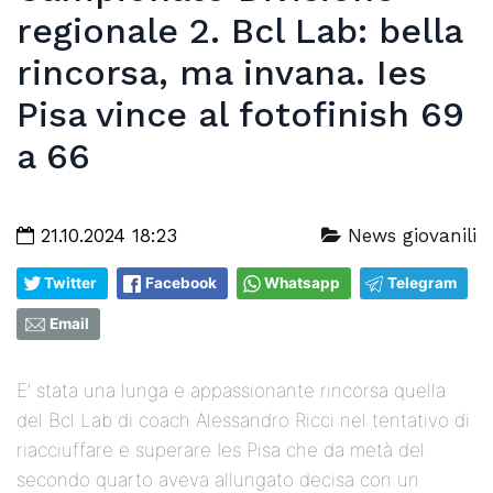
regionale 2. Bcl Lab: bella
rincorsa, ma invana. Ies
Pisa vince al fotofinish 69
a 66
21.10.2024 18:23
News giovanili
Twitter
Facebook
Whatsapp
Telegram
Email
E’ stata una lunga e appassionante rincorsa quella
del Bcl Lab di coach Alessandro Ricci nel tentativo di
riacciuffare e superare Ies Pisa che da metà del
secondo quarto aveva allungato decisa con un