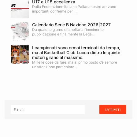
U17 e U15 eccellenza
Dalla Federazione Italiana Pallacanestro arrivano
importanti conferme per il...
Calendario Serie B Nazione 2026|2027
Da qualche giorno era nell’aria l’imminente
pubblicazione e finalmente la Lega...
I campionati sono ormai terminati da tempo,
ma al Basketball Club Lucca dietro le quinte i
motori girano al massimo.
Mille le cose da fare, ma al primo posto c’è sempre
un’attenzione particolare...