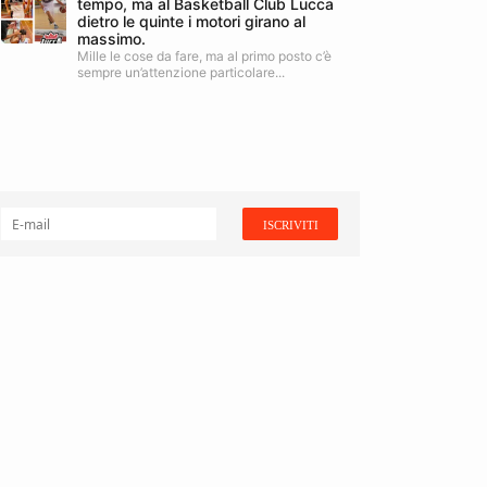
tempo, ma al Basketball Club Lucca
dietro le quinte i motori girano al
massimo.
Mille le cose da fare, ma al primo posto c’è
sempre un’attenzione particolare...