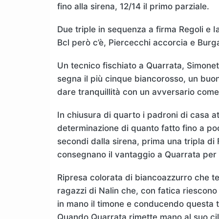
fino alla sirena, 12/14 il primo parziale.
Due triple in sequenza a firma Regoli e Ia
Bcl però c’è, Piercecchi accorcia e Burgal
Un tecnico fischiato a Quarrata, Simonet
segna il più cinque biancorosso, un buo
dare tranquillità con un avversario com
In chiusura di quarto i padroni di casa a
determinazione di quanto fatto fino a po
secondi dalla sirena, prima una tripla di
consegnano il vantaggio a Quarrata per
Ripresa colorata di biancoazzurro che t
ragazzi di Nalin che, con fatica riescon
in mano il timone e conducendo questa ter
Quando Quarrata rimette mano al suo cili