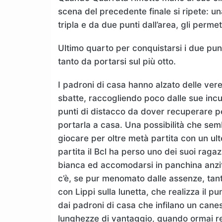
scena del precedente finale si ripete: u
tripla e da due punti dall’area, gli permet
Ultimo quarto per conquistarsi i due punti
tanto da portarsi sul più otto.
I padroni di casa hanno alzato delle vere e
sbatte, raccogliendo poco dalle sue incu
punti di distacco da dover recuperare per
portarla a casa. Una possibilità che se
giocare per oltre metà partita con un ul
partita il Bcl ha perso uno dei suoi rag
bianca ed accomodarsi in panchina anzit
c’è, se pur menomato dalle assenze, tant
con Lippi sulla lunetta, che realizza il 
dai padroni di casa che infilano un canest
lunghezze di vantaggio, quando ormai r