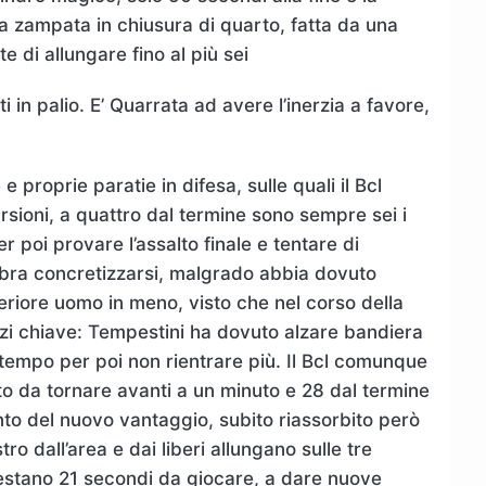
na zampata in chiusura di quarto, fatta da una
te di allungare fino al più sei
 in palio. E’ Quarrata ad avere l’inerzia a favore,
 proprie paratie in difesa, sulle quali il Bcl
rsioni, a quattro dal termine sono sempre sei i
 poi provare l’assalto finale e tentare di
mbra concretizzarsi, malgrado abbia dovuto
teriore uomo in meno, visto che nel corso della
azzi chiave: Tempestini ha dovuto alzare bandiera
empo per poi non rientrare più. Il Bcl comunque
o da tornare avanti a un minuto e 28 dal termine
punto del nuovo vantaggio, subito riassorbito però
ro dall’area e dai liberi allungano sulle tre
estano 21 secondi da giocare, a dare nuove