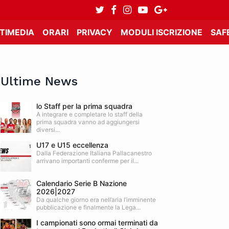
TIMEDIA
ORARI
PRIVACY
MODULI ISCRIZIONE
SAF
Ultime News
lo Staff per la prima squadra
A integrare e completare lo staff della
prima squadra vanno ad aggiungersi
diversi...
U17 e U15 eccellenza
Dalla Federazione Italiana Pallacanestro
arrivano importanti conferme per il...
Calendario Serie B Nazione
2026|2027
Da qualche giorno era nell’aria l’imminente
pubblicazione e finalmente la Lega...
I campionati sono ormai terminati da