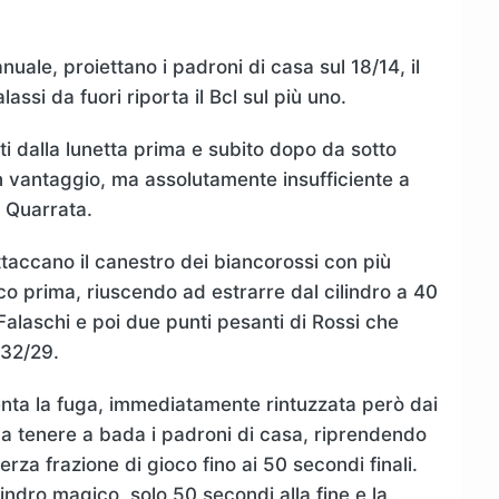
nuale, proiettano i padroni di casa sul 18/14, il
assi da fuori riporta il Bcl sul più uno.
ti dalla lunetta prima e subito dopo da sotto
n vantaggio, ma assolutamente insufficiente a
e Quarrata.
ttaccano il canestro dei biancorossi con più
co prima, riuscendo ad estrarre dal cilindro a 40
 Falaschi e poi due punti pesanti di Rossi che
 32/29.
enta la fuga, immediatamente rintuzzata però dai
o a tenere a bada i padroni di casa, riprendendo
za frazione di gioco fino ai 50 secondi finali.
ndro magico, solo 50 secondi alla fine e la