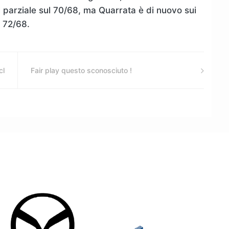
l parziale sul 70/68, ma Quarrata è di nuovo sui
l 72/68.
cl
Fair play questo sconosciuto !