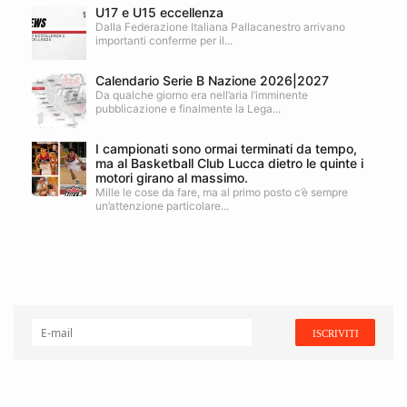
U17 e U15 eccellenza
Dalla Federazione Italiana Pallacanestro arrivano
importanti conferme per il...
Calendario Serie B Nazione 2026|2027
Da qualche giorno era nell’aria l’imminente
pubblicazione e finalmente la Lega...
I campionati sono ormai terminati da tempo,
ma al Basketball Club Lucca dietro le quinte i
motori girano al massimo.
Mille le cose da fare, ma al primo posto c’è sempre
un’attenzione particolare...