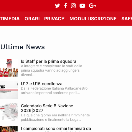
TIMEDIA
ORARI
PRIVACY
MODULI ISCRIZIONE
SAF
Ultime News
lo Staff per la prima squadra
A integrare e completare lo staff della
prima squadra vanno ad aggiungersi
diversi...
U17 e U15 eccellenza
Dalla Federazione Italiana Pallacanestro
arrivano importanti conferme per il...
Calendario Serie B Nazione
2026|2027
Da qualche giorno era nell’aria l’imminente
pubblicazione e finalmente la Lega...
I campionati sono ormai terminati da