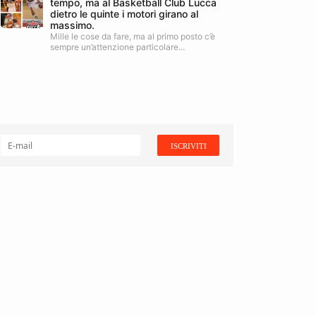
tempo, ma al Basketball Club Lucca
dietro le quinte i motori girano al
massimo.
Mille le cose da fare, ma al primo posto c’è
sempre un’attenzione particolare...