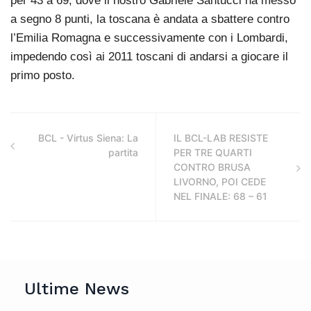
per 43 a 69, dove il nostro Gabriele Santucci ha messo
a segno 8 punti, la toscana è andata a sbattere contro
l’Emilia Romagna e successivamente con i Lombardi,
impedendo così ai 2011 toscani di andarsi a giocare il
primo posto.
BCL - Virtus Siena: La
IL BCL-LAB RESISTE
partita
PER TRE QUARTI
CONTRO BRUSA
LIVORNO, POI CEDE
NEL FINALE: 68 – 61
Ultime News