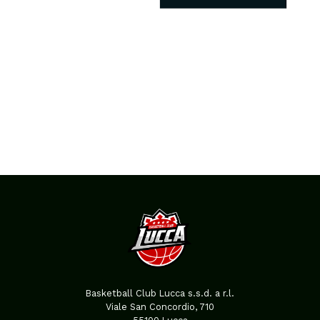
Basketball Club Lucca s.s.d. a r.l.
Viale San Concordio, 710