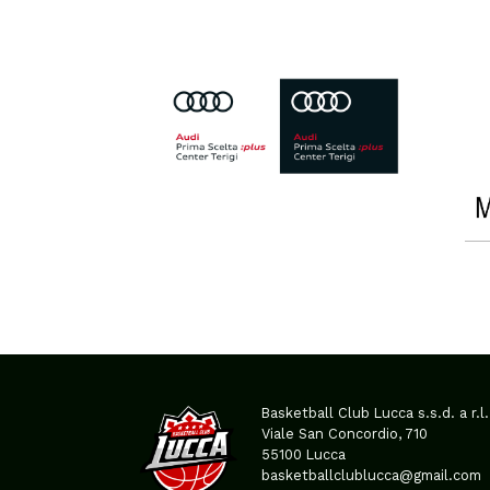
Basketball Club Lucca s.s.d. a r.l.
Viale San Concordio, 710
55100 Lucca
basketballclublucca@gmail.com