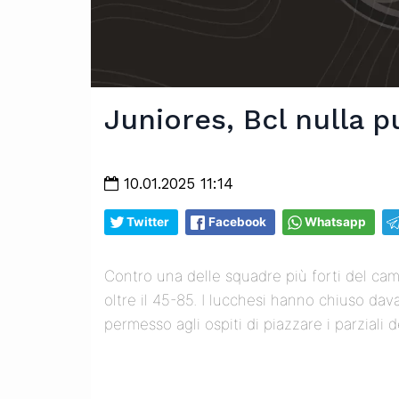
Juniores, Bcl nulla p
10.01.2025 11:14
Twitter
Facebook
Whatsapp
Contro una delle squadre più forti del ca
oltre il 45-85. I lucchesi hanno chiuso dav
permesso agli ospiti di piazzare i parziali d