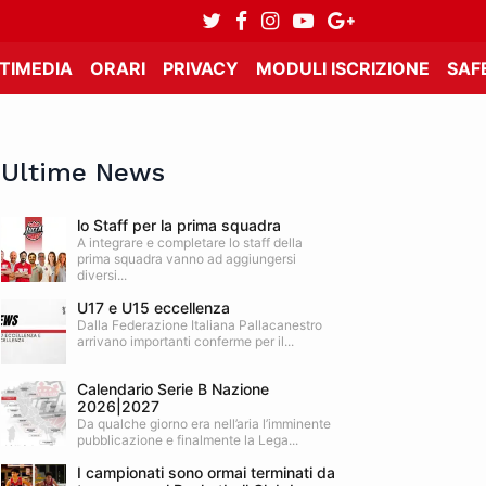
TIMEDIA
ORARI
PRIVACY
MODULI ISCRIZIONE
SAF
Ultime News
lo Staff per la prima squadra
A integrare e completare lo staff della
prima squadra vanno ad aggiungersi
diversi...
U17 e U15 eccellenza
Dalla Federazione Italiana Pallacanestro
arrivano importanti conferme per il...
Calendario Serie B Nazione
2026|2027
Da qualche giorno era nell’aria l’imminente
pubblicazione e finalmente la Lega...
I campionati sono ormai terminati da