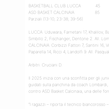
BASKETBALL CLUB LUCCA 45
ASD BASKET CALCINAIA 85
Parziali (13-10; 23-38; 39-56)
LUCCA: Uduwara, Farnetani 17, Khalilov, Bald
Simbillo 2, Fischanger, Dentone 2. All. Lom
CALCINAIA: Corbizzi Fattori 7, Santini 16, V
Paparella 14, Ricci 4, Landolfi 9. All. Pasqual
Arbitri: Cruciani D.
Il 2025 inizia con una sconfitta per gli jun
guidati sulla panchina da coach Lombardi, 
contro ASD Basket Calcinaia, una delle for
“I ragazzi – riporta il tecnico biancorosso 