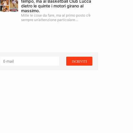
tempo, ma al Basketball Club Lucca
dietro le quinte i motori girano al
massimo.
Mille le cose da fare, ma al primo posto c’è
sempre un’attenzione particolare...