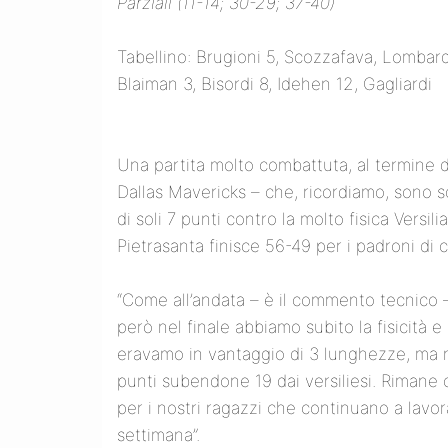
Parziali (11-14; 30-29; 37-40)
Tabellino: Brugioni 5, Scozzafava, Lombard
Blaiman 3, Bisordi 8, Idehen 12, Gagliardi
Una partita molto combattuta, al termine d
Dallas Mavericks – che, ricordiamo, sono s
di soli 7 punti contro la molto fisica Versil
Pietrasanta finisce 56-49 per i padroni di c
“Come all’andata – è il commento tecnico – i
però nel finale abbiamo subito la fisicità e 
eravamo in vantaggio di 3 lunghezze, ma ne
punti subendone 19 dai versiliesi. Rimane
per i nostri ragazzi che continuano a lavor
settimana”.