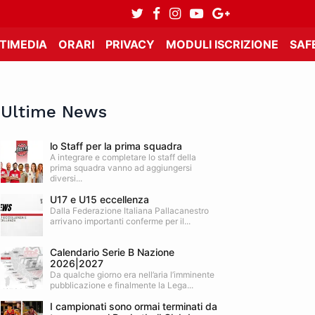
TIMEDIA
ORARI
PRIVACY
MODULI ISCRIZIONE
SAF
Ultime News
lo Staff per la prima squadra
A integrare e completare lo staff della
prima squadra vanno ad aggiungersi
diversi...
U17 e U15 eccellenza
Dalla Federazione Italiana Pallacanestro
arrivano importanti conferme per il...
Calendario Serie B Nazione
2026|2027
Da qualche giorno era nell’aria l’imminente
pubblicazione e finalmente la Lega...
I campionati sono ormai terminati da