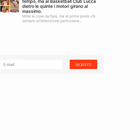
tempo, ma al Basketball Club Lucca
dietro le quinte i motori girano al
massimo.
Mille le cose da fare, ma al primo posto c’è
sempre un’attenzione particolare...