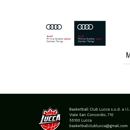
Basketball Club Lucca s.s.d. a r.l.
Viale San Concordio, 710
55100 Lucca
basketballclublucca@gmail.com