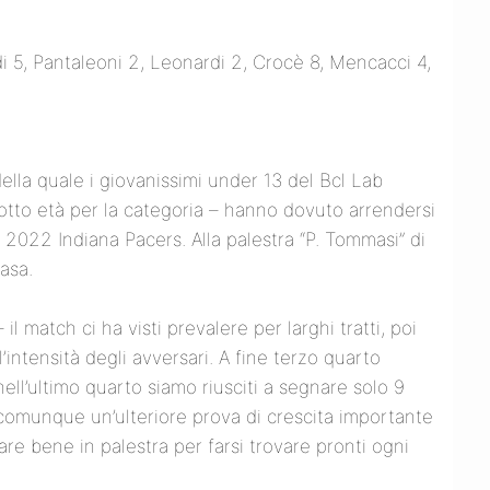
i 5, Pantaleoni 2, Leonardi 2, Crocè 8, Mencacci 4,
ella quale i giovanissimi under 13 del Bcl Lab
otto età per la categoria – hanno dovuto arrendersi
ia 2022 Indiana Pacers. Alla palestra “P. Tommasi” di
asa.
l match ci ha visti prevalere per larghi tratti, poi
l’intensità degli avversari. A fine terzo quarto
ll’ultimo quarto siamo riusciti a segnare solo 9
 comunque un’ulteriore prova di crescita importante
are bene in palestra per farsi trovare pronti ogni