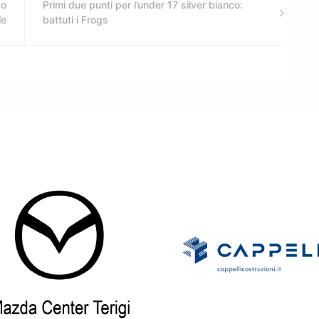
so
Primi due punti per l’under 17 silver bianco:
le
battuti i Frogs