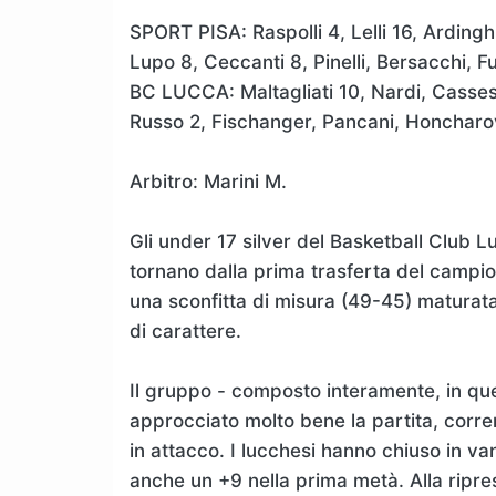
SPORT PISA: Raspolli 4, Lelli 16, Arding
Lupo 8, Ceccanti 8, Pinelli, Bersacchi, F
BC LUCCA: Maltagliati 10, Nardi, Cassese
Russo 2, Fischanger, Pancani, Honcharov,
Arbitro: Marini M.
Gli under 17 silver del Basketball Club 
tornano dalla prima trasferta del campion
una sconfitta di misura (49-45) matur
di carattere.
Il gruppo - composto interamente, in qu
approcciato molto bene la partita, corr
in attacco. I lucchesi hanno chiuso in v
anche un +9 nella prima metà. Alla ripres