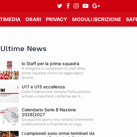
TIMEDIA
ORARI
PRIVACY
MODULI ISCRIZIONE
SAF
Ultime News
lo Staff per la prima squadra
A integrare e completare lo staff della
prima squadra vanno ad aggiungersi
diversi...
U17 e U15 eccellenza
Dalla Federazione Italiana Pallacanestro
arrivano importanti conferme per il...
Calendario Serie B Nazione
2026|2027
Da qualche giorno era nell’aria l’imminente
pubblicazione e finalmente la Lega...
I campionati sono ormai terminati da