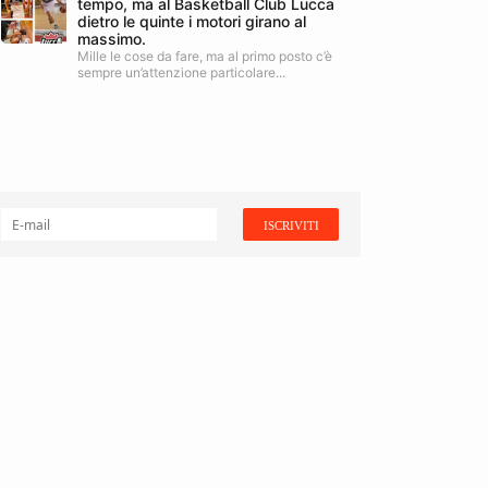
tempo, ma al Basketball Club Lucca
dietro le quinte i motori girano al
massimo.
Mille le cose da fare, ma al primo posto c’è
sempre un’attenzione particolare...