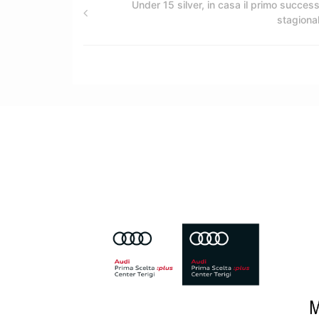
Under 15 silver, in casa il primo succes
stagiona