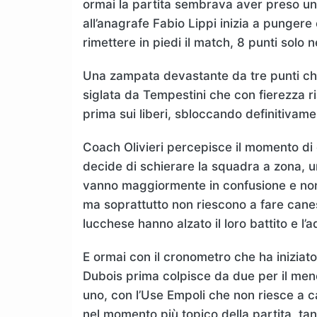
ormai la partita sembrava aver preso una
all’anagrafe Fabio Lippi inizia a pungere 
rimettere in piedi il match, 8 punti solo ne
Una zampata devastante da tre punti che
siglata da Tempestini che con fierezza r
prima sui liberi, sbloccando definitivame
Coach Olivieri percepisce il momento di 
decide di schierare la squadra a zona, un
vanno maggiormente in confusione e non 
ma soprattutto non riescono a fare canes
lucchese hanno alzato il loro battito e l’
E ormai con il cronometro che ha iniziato
Dubois prima colpisce da due per il meno 
uno, con l’Use Empoli che non riesce a 
nel momento più topico della partita, ta