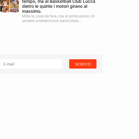
tempo, ma al Basketball Club Lucca
dietro le quinte i motori girano al
massimo.
Mille le cose da fare, ma al primo posto c’è
sempre un’attenzione particolare...