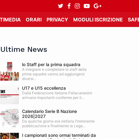
TIMEDIA
ORARI
PRIVACY
MODULI ISCRIZIONE
SAF
Ultime News
lo Staff per la prima squadra
A integrare e completare lo staff della
prima squadra vanno ad aggiungersi
diversi...
U17 e U15 eccellenza
Dalla Federazione Italiana Pallacanestro
arrivano importanti conferme per il...
Calendario Serie B Nazione
2026|2027
Da qualche giorno era nell’aria l’imminente
pubblicazione e finalmente la Lega...
I campionati sono ormai terminati da