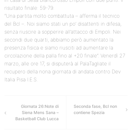
in casa di Sesa Biancorosso Empoli con due punti. Il
risultato finale: 59-79.
“Una partita molto combattuta – afferma il tecnico
del Bcl –. Noi siamo stati un po’ disattenti in difesa,
senza riuscire a sopperire all’attacco di Empoli. Nei
secondi due quarti, abbiamo però aumentato la
presenza fisica e siamo riusciti ad aumentare la
circolazione della palla fino al +20 finale”. Venerdì 27
marzo, alle ore 17, si disputerà al PalaTagliate il
recupero della nona giornata di andata contro Dev
Italia Pisa I.E.S.
Giornata 26:Note di
Seconda fase, Bcl non
Siena Mens Sana –
contiene Spezia
Basketball Club Lucca