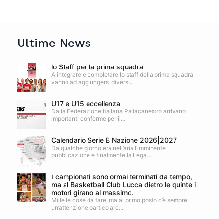
Ultime News
lo Staff per la prima squadra
A integrare e completare lo staff della prima squadra
vanno ad aggiungersi diversi...
U17 e U15 eccellenza
Dalla Federazione Italiana Pallacanestro arrivano
importanti conferme per il...
Calendario Serie B Nazione 2026|2027
Da qualche giorno era nell’aria l’imminente
pubblicazione e finalmente la Lega...
I campionati sono ormai terminati da tempo,
ma al Basketball Club Lucca dietro le quinte i
motori girano al massimo.
Mille le cose da fare, ma al primo posto c’è sempre
un’attenzione particolare...