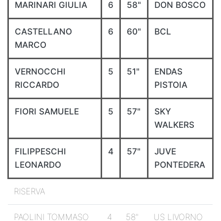
MARINARI GIULIA
6
58"
DON BOSCO
CASTELLANO
6
60"
BCL
MARCO
VERNOCCHI
5
51"
ENDAS
RICCARDO
PISTOIA
FIORI SAMUELE
5
57"
SKY
WALKERS
FILIPPESCHI
4
57"
JUVE
LEONARDO
PONTEDERA
RISERVA
PAOLINI TOMMASO
4
58"
US LIVORNO