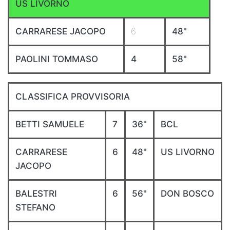
US LIVORNO
CARRARESE JACOPO
6
48"
PAOLINI TOMMASO
4
58"
CLASSIFICA PROVVISORIA
BETTI SAMUELE
7
36"
BCL
CARRARESE
6
48"
US LIVORNO
JACOPO
BALESTRI
6
56"
DON BOSCO
STEFANO