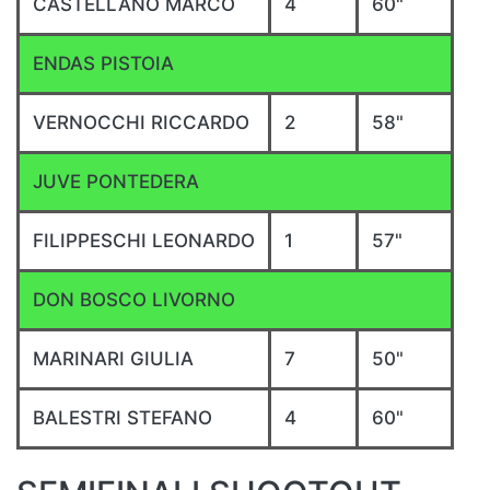
CASTELLANO MARCO
4
60"
ENDAS PISTOIA
VERNOCCHI RICCARDO
2
58"
JUVE PONTEDERA
FILIPPESCHI LEONARDO
1
57"
DON BOSCO LIVORNO
MARINARI GIULIA
7
50"
BALESTRI STEFANO
4
60"