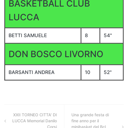
BASKETBALL CLUB
LUCCA
BETTI SAMUELE
8
54"
DON BOSCO LIVORNO
BARSANTI ANDREA
10
52"
XXII TORNEO CITTA' DI
Una grande festa di
LUCCA Memorial Danilo
fine anno per il
Corsi
minibasket del Bcl