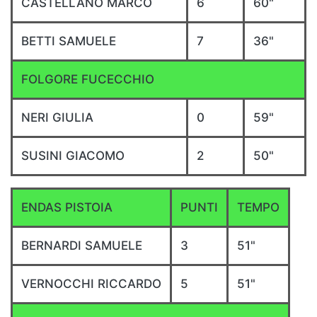
CASTELLANO MARCO
6
60"
BETTI SAMUELE
7
36"
FOLGORE FUCECCHIO
NERI GIULIA
0
59"
SUSINI GIACOMO
2
50"
ENDAS PISTOIA
PUNTI
TEMPO
BERNARDI SAMUELE
3
51"
VERNOCCHI RICCARDO
5
51"