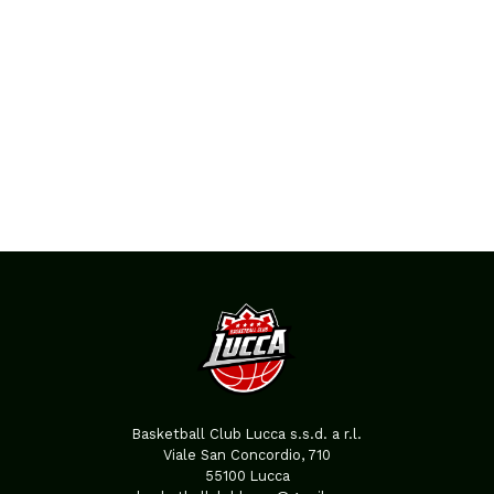
Basketball Club Lucca s.s.d. a r.l.
Viale San Concordio, 710
55100 Lucca