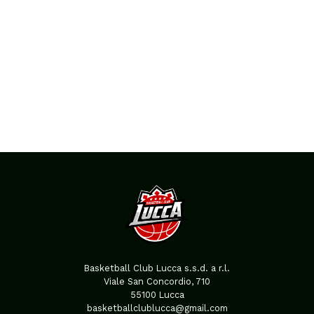
Basketball Club Lucca s.s.d. a r.l.
Viale San Concordio, 710
55100 Lucca
basketballclublucca@gmail.com