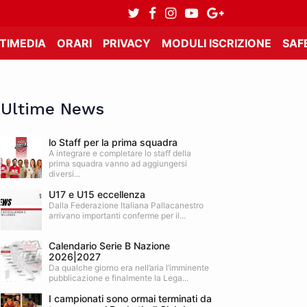
TIMEDIA
ORARI
PRIVACY
MODULI ISCRIZIONE
SAF
Ultime News
lo Staff per la prima squadra
A integrare e completare lo staff della
prima squadra vanno ad aggiungersi
diversi...
U17 e U15 eccellenza
Dalla Federazione Italiana Pallacanestro
arrivano importanti conferme per il...
Calendario Serie B Nazione
2026|2027
Da qualche giorno era nell’aria l’imminente
pubblicazione e finalmente la Lega...
I campionati sono ormai terminati da