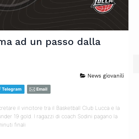
erma ad un passo dalla
News giovanili
Telegram
Email
tare il vincitore tra il Basketball Club Lucca e la
nder 19 gold. I ragazzi di coach Sodini pagano la
inuti finali