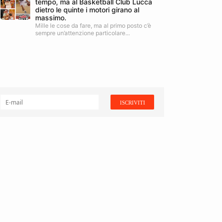
tempo, ma al Basketball Club Lucca
dietro le quinte i motori girano al
massimo.
Mille le cose da fare, ma al primo posto c’è
sempre un’attenzione particolare...