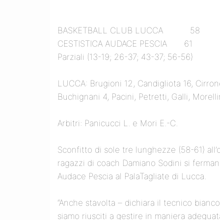
BASKETBALL CLUB LUCCA 58
CESTISTICA AUDACE PESCIA 61
Parziali (13-19; 26-37; 43-37; 56-56)
LUCCA: Brugioni 12, Candigliota 16, Cirrone
Buchignani 4, Pacini, Petretti, Galli, Morellini
Arbitri: Panicucci L. e Mori E.-C.
Sconfitto di sole tre lunghezze (58-61) all
ragazzi di coach Damiano Sodini si fermano
Audace Pescia al PalaTagliate di Lucca.
“Anche stavolta – dichiara il tecnico bian
siamo riusciti a gestire in maniera adeguat