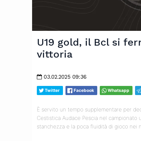
U19 gold, il Bcl si f
vittoria
03.02.2025 09:36
Twitter
Facebook
Whatsapp
È servito un tempo supplementare per decre
Cestistica Audace Pescia nel campionato u
stanchezza e la poca fluidità di gioco nei m