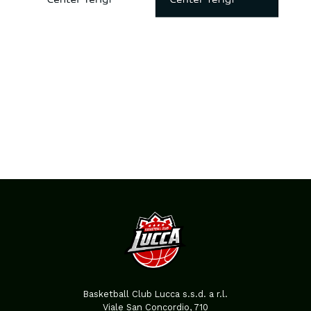
Basketball Club Lucca s.s.d. a r.l.
Viale San Concordio, 710