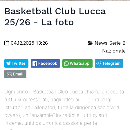
Basketball Club Lucca
25/26 - La foto
04.12.2025 13:26
News Serie B
Nazionale
Twitter
Facebook
Whatsapp
Telegram
Email
Ogni anno il Basketball Club Lucca chiama a raccolta
tutti i suoi tesserati, dagli atleti ai dirigenti, dagli
istruttori agli allenatori, tutta la dirigenza societaria,
ovvero, un “ensamble” incredibile, tutti quanti
insieme, uniti da un’unica passione per la