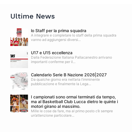
Ultime News
lo Staff per la prima squadra
A integrare e completare lo staff della prima squadra
vanno ad aggiungersi diversi...
U17 e U15 eccellenza
Dalla Federazione Italiana Pallacanestro arrivano
importanti conferme per il...
Calendario Serie B Nazione 2026|2027
Da qualche giorno era nell’aria l’imminente
pubblicazione e finalmente la Lega...
I campionati sono ormai terminati da tempo,
ma al Basketball Club Lucca dietro le quinte i
motori girano al massimo.
Mille le cose da fare, ma al primo posto c’è sempre
un’attenzione particolare...