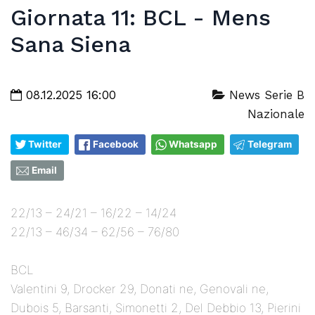
Giornata 11: BCL - Mens
Sana Siena
08.12.2025 16:00
News Serie B
Nazionale
Twitter
Facebook
Whatsapp
Telegram
Email
22/13 – 24/21 – 16/22 – 14/24
22/13 – 46/34 – 62/56 – 76/80
BCL
Valentini 9, Drocker 29, Donati ne, Genovali ne,
Dubois 5, Barsanti, Simonetti 2, Del Debbio 13, Pierini