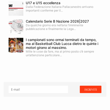
U17 e U15 eccellenza
Dalla Federazione Italiana Pallacanestro arrivano
importanti conferme per il...
Calendario Serie B Nazione 2026|2027
Da qualche giorno era nell’aria l’imminente
pubblicazione e finalmente la Lega...
I campionati sono ormai terminati da tempo,
ma al Basketball Club Lucca dietro le quinte i
motori girano al massimo.
Mille le cose da fare, ma al primo posto c’è sempre
un’attenzione particolare...