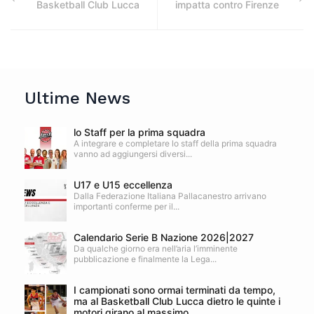
Basketball Club Lucca
impatta contro Firenze
Ultime News
lo Staff per la prima squadra
A integrare e completare lo staff della prima squadra
vanno ad aggiungersi diversi...
U17 e U15 eccellenza
Dalla Federazione Italiana Pallacanestro arrivano
importanti conferme per il...
Calendario Serie B Nazione 2026|2027
Da qualche giorno era nell’aria l’imminente
pubblicazione e finalmente la Lega...
I campionati sono ormai terminati da tempo,
ma al Basketball Club Lucca dietro le quinte i
motori girano al massimo.