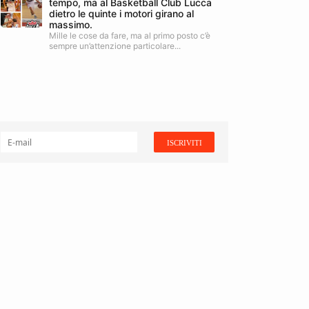
tempo, ma al Basketball Club Lucca
dietro le quinte i motori girano al
massimo.
Mille le cose da fare, ma al primo posto c’è
sempre un’attenzione particolare...