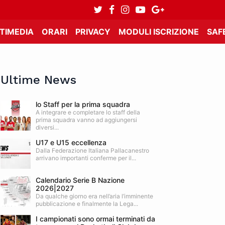
TIMEDIA
ORARI
PRIVACY
MODULI ISCRIZIONE
SAF
Ultime News
lo Staff per la prima squadra
A integrare e completare lo staff della
prima squadra vanno ad aggiungersi
diversi...
U17 e U15 eccellenza
Dalla Federazione Italiana Pallacanestro
arrivano importanti conferme per il...
Calendario Serie B Nazione
2026|2027
Da qualche giorno era nell’aria l’imminente
pubblicazione e finalmente la Lega...
I campionati sono ormai terminati da