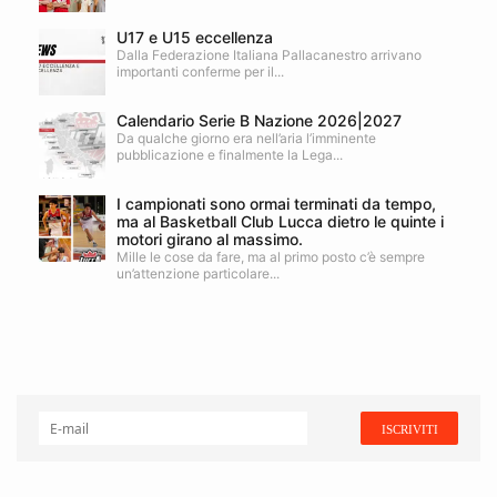
U17 e U15 eccellenza
Dalla Federazione Italiana Pallacanestro arrivano
importanti conferme per il...
Calendario Serie B Nazione 2026|2027
Da qualche giorno era nell’aria l’imminente
pubblicazione e finalmente la Lega...
I campionati sono ormai terminati da tempo,
ma al Basketball Club Lucca dietro le quinte i
motori girano al massimo.
Mille le cose da fare, ma al primo posto c’è sempre
un’attenzione particolare...