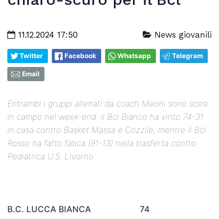
11.12.2024 17:50
News giovanili
Twitter
Facebook
Whatsapp
Telegram
Email
Entrambi i gruppi allenati da coach Meoni sono scesi
in campo nel week-end: il Bcl Bianco ha vinto 74-31
in casa contro Basket Massa e Cozzile, mentre il Bcl
Rosso ha fatto fatica (91-13) nella trasferta contro
Pediatrica U.S. Livorno
B.C. LUCCA BIANCA 74