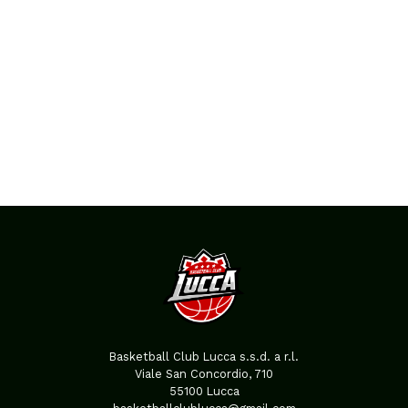
Basketball Club Lucca s.s.d. a r.l.
Viale San Concordio, 710
55100 Lucca