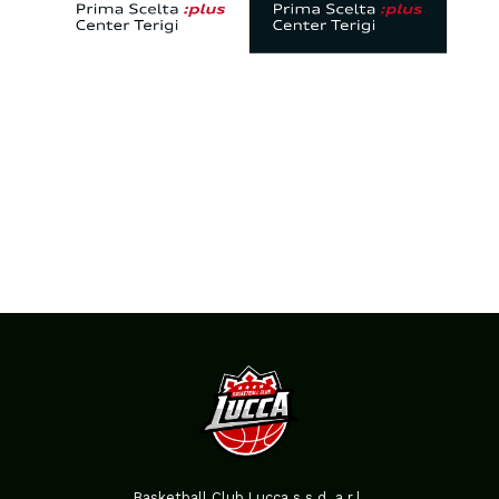
Basketball Club Lucca s.s.d. a r.l.