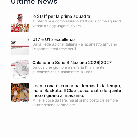
Ultime News
lo Staff per la prima squadra
A integrare e completare lo staff della prima squadra
vanno ad aggiungersi diversi...
U17 e U15 eccellenza
Dalla Federazione Italiana Pallacanestro arrivano
importanti conferme per il...
Calendario Serie B Nazione 2026|2027
Da qualche giorno era nell’aria l’imminente
pubblicazione e finalmente la Lega...
I campionati sono ormai terminati da tempo,
ma al Basketball Club Lucca dietro le quinte i
motori girano al massimo.
Mille le cose da fare, ma al primo posto c’è sempre
un’attenzione particolare...