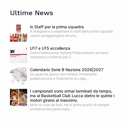
Ultime News
lo Staff per la prima squadra
A integrare e completare lo staff della prima squadra
vanno ad aggiungersi diversi...
U17 e U15 eccellenza
Dalla Federazione Italiana Pallacanestro arrivano
importanti conferme per il...
Calendario Serie B Nazione 2026|2027
Da qualche giorno era nell’aria l’imminente
pubblicazione e finalmente la Lega...
I campionati sono ormai terminati da tempo,
ma al Basketball Club Lucca dietro le quinte i
motori girano al massimo.
Mille le cose da fare, ma al primo posto c’è sempre
un’attenzione particolare...