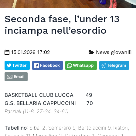
Seconda fase, l’under 13
inciampa nell’esordio
15.01.2026 17:02
News giovanili
Twitter
Facebook
Whatsapp
Telegram
Email
BASKETBALL CLUB LUCCA 49
G.S. BELLARIA CAPPUCCINI 70
Parziali (11-8; 27-34; 34-61)
Tabellino
: Sibal 2, Semeraro 9, Bertolaccini 9, Ristori,