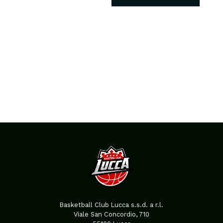
Basketball Club Lucca s.s.d. a r.l.
Viale San Concordio, 710