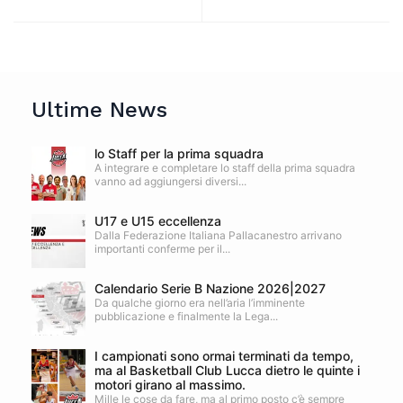
Ultime News
lo Staff per la prima squadra
A integrare e completare lo staff della prima squadra
vanno ad aggiungersi diversi...
U17 e U15 eccellenza
Dalla Federazione Italiana Pallacanestro arrivano
importanti conferme per il...
Calendario Serie B Nazione 2026|2027
Da qualche giorno era nell’aria l’imminente
pubblicazione e finalmente la Lega...
I campionati sono ormai terminati da tempo,
ma al Basketball Club Lucca dietro le quinte i
motori girano al massimo.
Mille le cose da fare, ma al primo posto c’è sempre