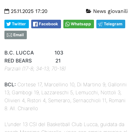
25.11.2025 17:20
News giovanili
Twitter
Facebook
Whatsapp
Telegram
Email
B.C. LUCCA 103
RED BEARS 21
Parziali (17-8; 34-13; 70-18)
BCL:
Cortese 17, Marcellino 10, Di Martino 9, Gallorini
13, Gambogi 19, Lazzareschi 5, Lemucchi, Nottoli 3,
Olivieri 4, Ristori 4, Semeraro, Sernacchioli 11, Romani
8. All. Chiarello
L’under 13 CSI del Basketball Club Lucca, guidata da