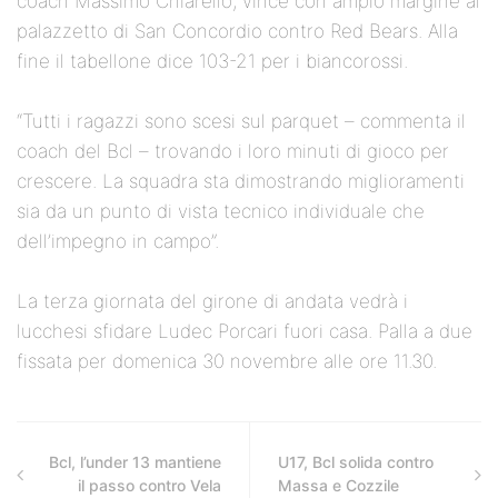
coach Massimo Chiarello, vince con ampio margine al
palazzetto di San Concordio contro Red Bears. Alla
fine il tabellone dice 103-21 per i biancorossi.
“Tutti i ragazzi sono scesi sul parquet – commenta il
coach del Bcl – trovando i loro minuti di gioco per
crescere. La squadra sta dimostrando miglioramenti
sia da un punto di vista tecnico individuale che
dell’impegno in campo”.
La terza giornata del girone di andata vedrà i
lucchesi sfidare Ludec Porcari fuori casa. Palla a due
fissata per domenica 30 novembre alle ore 11.30.
Bcl, l’under 13 mantiene
U17, Bcl solida contro
il passo contro Vela
Massa e Cozzile