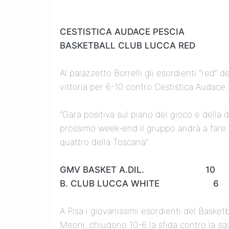
CESTISTICA AUDACE PESCI
BASKETBALL CLUB LUCCA RED 
Al palazzetto Borrelli gli esordienti “red”
vittoria per 6-10 contro Cestistica Audace 
“Gara positiva sul piano del gioco e della
prossimo week-end il gruppo andrà a fare i
quattro della Toscana”.
GMV BASKET A.DIL. 10
B. CLUB LUCCA WHITE 6
A Pisa i giovanissimi esordienti del Basket
Meoni, chiudono 10-6 la sfida contro la sq