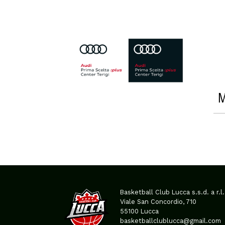
Basketball Club Lucca s.s.d. a r.l.
Viale San Concordio, 710
55100 Lucca
basketballclublucca@gmail.com