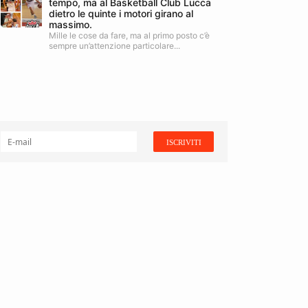
tempo, ma al Basketball Club Lucca
dietro le quinte i motori girano al
massimo.
Mille le cose da fare, ma al primo posto c’è
sempre un’attenzione particolare...