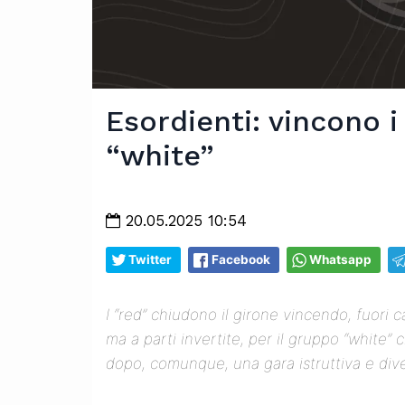
Esordienti: vincono i
“white”
20.05.2025 10:54
Twitter
Facebook
Whatsapp
I “red” chiudono il girone vincendo, fuori c
ma a parti invertite, per il gruppo “white”
dopo, comunque, una gara istruttiva e div