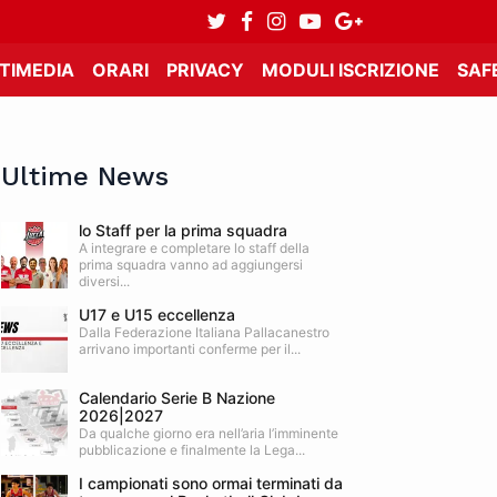
TIMEDIA
ORARI
PRIVACY
MODULI ISCRIZIONE
SAF
Ultime News
lo Staff per la prima squadra
A integrare e completare lo staff della
prima squadra vanno ad aggiungersi
diversi...
U17 e U15 eccellenza
Dalla Federazione Italiana Pallacanestro
arrivano importanti conferme per il...
Calendario Serie B Nazione
2026|2027
Da qualche giorno era nell’aria l’imminente
pubblicazione e finalmente la Lega...
I campionati sono ormai terminati da