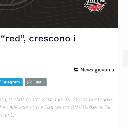
 “red”, crescono i
News giovanili
Telegram
Email
asa, la sfida contro Pescia (6-10). Stesso punteggio,
 che cade sconfitto a Pisa contro GMV Basket A. Dil.
ertente