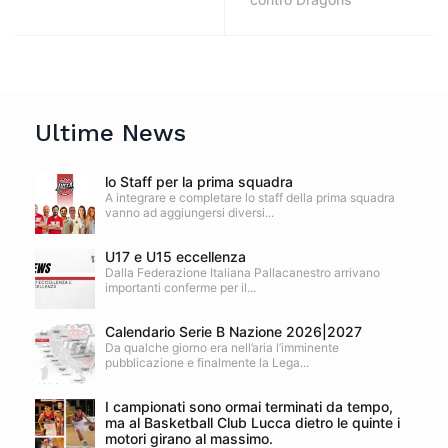
Ultime News
lo Staff per la prima squadra
A integrare e completare lo staff della prima squadra
vanno ad aggiungersi diversi...
U17 e U15 eccellenza
Dalla Federazione Italiana Pallacanestro arrivano
importanti conferme per il...
Calendario Serie B Nazione 2026|2027
Da qualche giorno era nell’aria l’imminente
pubblicazione e finalmente la Lega...
I campionati sono ormai terminati da tempo,
ma al Basketball Club Lucca dietro le quinte i
motori girano al massimo.