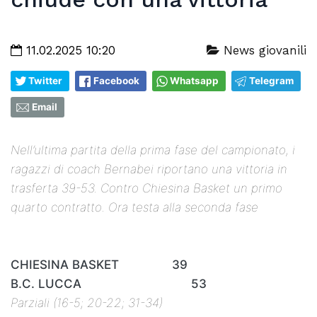
11.02.2025 10:20
News giovanili
Twitter
Facebook
Whatsapp
Telegram
Email
Nell’ultima partita della prima fase del campionato, i
ragazzi di coach Bernabei riportano una vittoria in
trasferta 39-53. Contro Chiesina Basket un primo
quarto contratto. Ora testa alla seconda fase
CHIESINA BASKET 39
B.C. LUCCA 53
Parziali (16-5; 20-22; 31-34)