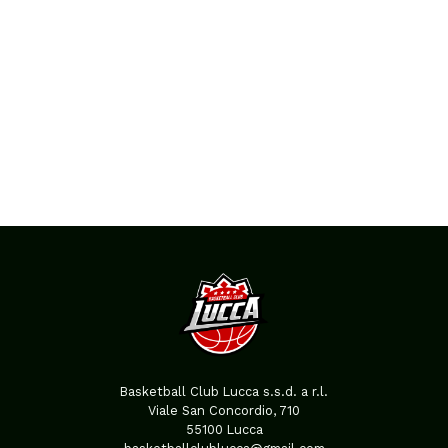
Basketball Club Lucca s.s.d. a r.l.
Viale San Concordio, 710
55100 Lucca