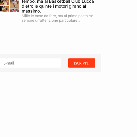
tempo, ma al Basketball Club Lucca
dietro le quinte i motori girano al
massimo.
Mille le cose da fare, ma al primo posto c’è
sempre un’attenzione particolare...