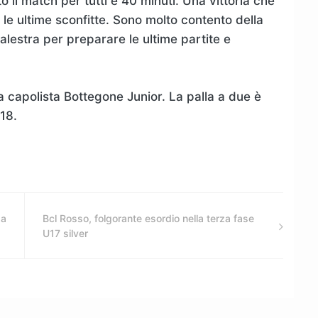
o il match per tutti e 40 minuti. Una vittoria che
le ultime sconfitte. Sono molto contento della
palestra per preparare le ultime partite e
a capolista Bottegone Junior. La palla a due è
18.
sa
Bcl Rosso, folgorante esordio nella terza fase
U17 silver