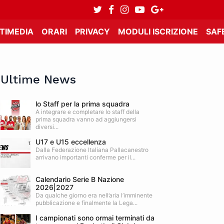
TIMEDIA
ORARI
PRIVACY
MODULI ISCRIZIONE
SAF
Ultime News
lo Staff per la prima squadra
A integrare e completare lo staff della
prima squadra vanno ad aggiungersi
diversi...
U17 e U15 eccellenza
Dalla Federazione Italiana Pallacanestro
arrivano importanti conferme per il...
Calendario Serie B Nazione
2026|2027
Da qualche giorno era nell’aria l’imminente
pubblicazione e finalmente la Lega...
I campionati sono ormai terminati da