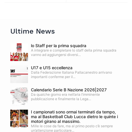
Ultime News
lo Staff per la prima squadra
A integrare e completare lo staff della prima squadra
vanno ad aggiungersi diversi...
U17 e U15 eccellenza
Dalla Federazione Italiana Pallacanestro arrivano
importanti conferme per il...
Calendario Serie B Nazione 2026|2027
Da qualche giorno era nell’aria l’imminente
pubblicazione e finalmente la Lega...
I campionati sono ormai terminati da tempo,
ma al Basketball Club Lucca dietro le quinte i
motori girano al massimo.
Mille le cose da fare, ma al primo posto c’è sempre
un’attenzione particolare...