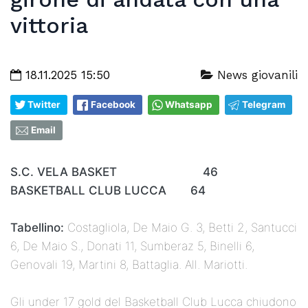
vittoria
18.11.2025 15:50
News giovanili
Twitter
Facebook
Whatsapp
Telegram
Email
S.C. VELA BASKET 46
BASKETBALL CLUB LUCCA 64
Tabellino:
Costagliola, De Maio G. 3, Betti 2, Santucci
6, De Maio S., Donati 11, Sumberaz 5, Binelli 6,
Genovali 19, Martini 8, Battaglia. All. Mariotti.
Gli under 17 gold del Basketball Club Lucca chiudono