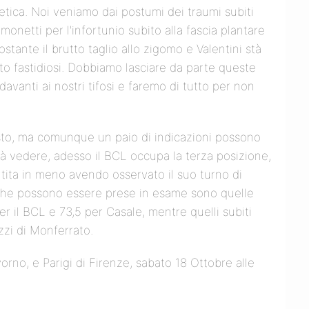
letica. Noi veniamo dai postumi dei traumi subiti
netti per l'infortunio subito alla fascia plantare
ostante il brutto taglio allo zigomo e Valentini stà
lto fastidiosi. Dobbiamo lasciare da parte queste
davanti ai nostri tifosi e faremo di tutto per non
esto, ma comunque un paio di indicazioni possono
otrà vedere, adesso il BCL occupa la terza posizione,
tita in meno avendo osservato il suo turno di
 che possono essere prese in esame sono quelle
i per il BCL e 73,5 per Casale, mentre quelli subiti
zzi di Monferrato.
ivorno, e Parigi di Firenze, sabato 18 Ottobre alle