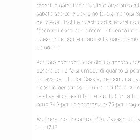
reparti e garantisce fisicità e prestanza at
sabato scorso e dovremo fare a meno si Simo
del piede. Pichi è riuscito ad allenarsi non
facendo i conti con sintomi influenzali mo
questioni e concentrarci sulla gara. Siamo 
deluderli.”
Per fare confronti attendibili è ancora pr
essere utili a farsi un’idea di quanto si p
l’ottava per Junior Casale, ma con una par
riposo e per adesso le uniche differenze
relative ai canestri fatti e subiti, 81,7 fatt
sono 74,3 per i biancorossi, e 75 per i raga
Arbitreranno l’incontro il Sig. Cavasin di L
ore 17:15