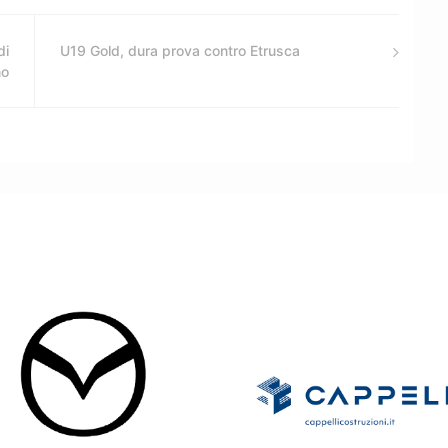
di
U19 Gold, dura prova contro Etrusca
no