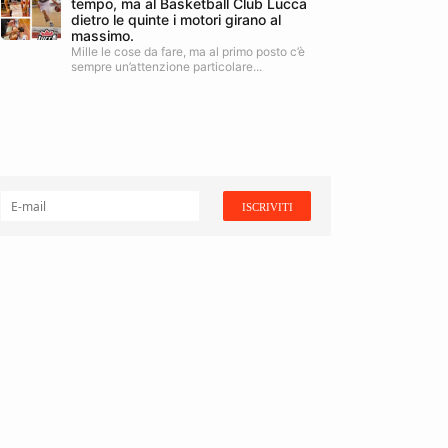
tempo, ma al Basketball Club Lucca
dietro le quinte i motori girano al
massimo.
Mille le cose da fare, ma al primo posto c’è
sempre un’attenzione particolare...