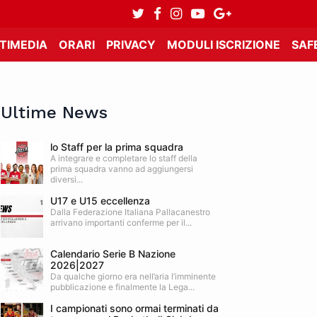
TIMEDIA
ORARI
PRIVACY
MODULI ISCRIZIONE
SAF
Ultime News
lo Staff per la prima squadra
A integrare e completare lo staff della
prima squadra vanno ad aggiungersi
diversi...
U17 e U15 eccellenza
Dalla Federazione Italiana Pallacanestro
arrivano importanti conferme per il...
Calendario Serie B Nazione
2026|2027
Da qualche giorno era nell’aria l’imminente
pubblicazione e finalmente la Lega...
I campionati sono ormai terminati da