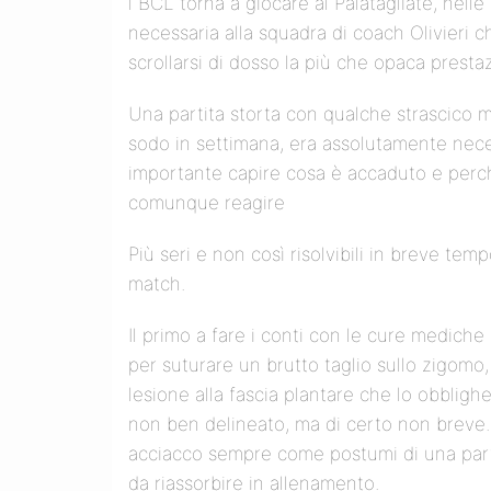
l BCL torna a giocare al Palatagliate, nel
necessaria alla squadra di coach Olivieri ch
scrollarsi di dosso la più che opaca prest
Una partita storta con qualche strascico me
sodo in settimana, era assolutamente nece
importante capire cosa è accaduto e perchè
comunque reagire
Più seri e non così risolvibili in breve tempo
match.
Il primo a fare i conti con le cure mediche
per suturare un brutto taglio sullo zigom
lesione alla fascia plantare che lo obblig
non ben delineato, ma di certo non breve.
acciacco sempre come postumi di una part
da riassorbire in allenamento.