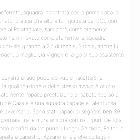
onferrato, squadra incontrata per la prima volta lo
ato, pratica che allora fu liquidata dal BCL con
terà al Palatagliate, sarà però completamente
state ha rinnovato completamente la squadra
 che sta girando a 22 di media, Sirchia, anche lui
oach, o meglio via Vigneri e largo al suo assistente
davanti al suo pubblico vuole riscattarsi e
 la qualificazione e dello stesso avviso è anche
iatamente l'opaca prestazione di sabato scorso a
rché Casale è una squadra capace e talentuosa
se avversarie. Sono stati capaci di segnare ben 39
 giornata tra le mura amiche contro i liguri. De Ros,
o prolifici da tre punti; i lunghi Galdiolo, Raiteri e
palle a canestro. Azzano è l'ala che collega i