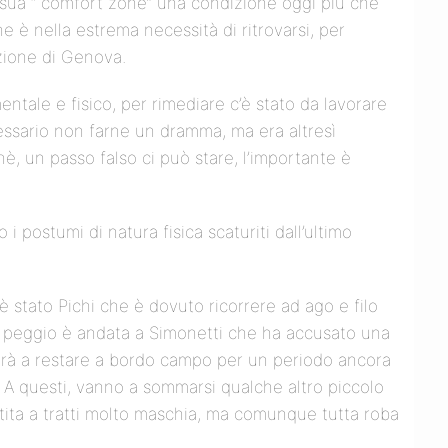
le sua “ comfort zone” una condizione oggi più che
e è nella estrema necessità di ritrovarsi, per
azione di Genova.
ntale e fisico, per rimediare c’è stato da lavorare
ssario non farne un dramma, ma era altresì
, un passo falso ci può stare, l’importante è
 i postumi di natura fisica scaturiti dall’ultimo
 è stato Pichi che è dovuto ricorrere ad ago e filo
o, peggio è andata a Simonetti che ha accusato una
herà a restare a bordo campo per un periodo ancora
 A questi, vanno a sommarsi qualche altro piccolo
ita a tratti molto maschia, ma comunque tutta roba