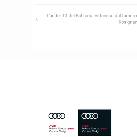
L’under 13 del Bcl torna vittorioso dal torneo 
Rosigna