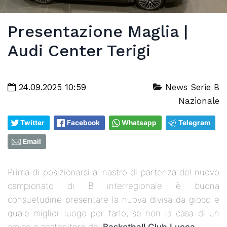
Presentazione Maglia |
Audi Center Terigi
24.09.2025 10:59
News Serie B
Nazionale
Twitter
Facebook
Whatsapp
Telegram
Email
Prima di posizionarsi al nastro di partenza del nuovo
campionato di B interregionale è buona
consuetudine presentare la nuova divisa da gioco e
quale miglior luogo per farlo, se non la casa di un