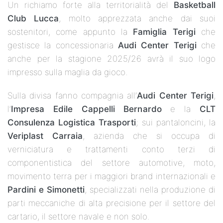
Un richiamo forte alla territorialità del
Basketball
Club Lucca
, molto apprezzata anche dai suoi
sostenitori, come appunto la
Famiglia Terigi
che
gestisce la concessionaria
Audi Center Terigi
che
anche per la stagione 2025/26 avrà il suo logo
impresso sulla maglia da gioco.
Sulla divisa fanno compagnia all’
Audi Center Terigi
,
l’
Impresa Edile Cappelli Bernardo
e la
CLT
Consulenza Logistica Trasporti
; sui pantaloncini, la
Veriplast Carraia
, azienda che si occupa di
verniciatura e trattamenti conto terzi di
componentistica del settore automotive, moto,
movimento terra per i maggiori brand internazionali e
Pardini e Simonetti
, specializzati nella produzione di
parti meccaniche di alta precisione per il settore del
cartario, il settore navale e non solo.